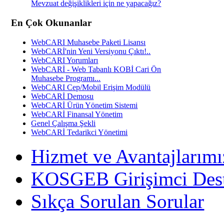
Mevzuat değişiklikleri için ne yapacağız?
En Çok Okunanlar
WebCARI Muhasebe Paketi Lisansı
WebCARİ'nin Yeni Versiyonu Çıktı!..
WebCARI Yorumları
WebCARİ - Web Tabanlı KOBİ Cari Ön
Muhasebe Programı...
WebCARI Cep/Mobil Erişim Modülü
WebCARİ Demosu
WebCARİ Ürün Yönetim Sistemi
WebCARİ Finansal Yönetim
Genel Çalışma Şekli
WebCARİ Tedarikci Yönetimi
Hizmet ve Avantajlarımı
KOSGEB Girişimci Des
Sıkça Sorulan Sorular