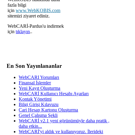
fazla bilgi
için
www.WebKOBIS.com
sitemizi ziyaret ediniz.
WebCARİ-Pardus'u indirmek
için
tıklayın
..
En Son Yayınlananlar
WebCARI Yorumları
Finansal İşlemler
Yeni Kayıt Oluşturma
WebCARİ Kullanıcı Hesabı Ayarları
Kontak Yönetimi
Bilgi Girişi Kılavuzu
Cari Hesap Kartonu Oluşturma
Genel Çalışma Şekli
WebCARİ v2.1 yeni görünümüyle daha pratik ,
daha etkin...
WebCARİ'yi aldık ve kullanıyoruz. İlerideki