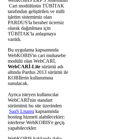
WebKOBIS ERP 3 Sisteminin
Cari modülünün TÜBİTAK
tarafından geliştirilen ve milli
işletim sistemimiz olan
PARDUS'la beraber ücretsiz
olarak dağıtılması için
TÜBİTAK'la anlaşmaya
varıldı.
Bu uygulama kapsamında
WebKOBIS'in cari muhasebe
modülü olan WebCARİ,
WebCARİ-Lite
sürümü adı
altında Pardus 2013 sürümü ile
KOBİlerin kullanımına
sunulacak.
Ayrıca isteyen kullanıcılar
WebCARİ'nin standart
sürümünü bu site üzerinden
SaaS Lisansı
kapsamında
hosting hizmeti alabilecekler;
isterlerse WebKOBIS'e geçiş
yapabilecekler.
WebKOBIS hakkında daha