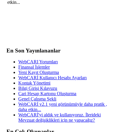
etkin...
En Son Yayınlananlar
WebCARI Yorumları
Finansal İşlemler
Yeni Kayıt Oluşturma
WebCARİ Kullanıcı Hesabı Ayarları
Kontak Yönetimi
Bilgi Girişi Kılavuzu
Cari Hesap Kartonu Oluşturma
Genel Çalışma Şekli
WebCARİ v2.1 yeni görünümüyle daha pratik ,
daha etkin...
WebCARİ'yi aldık ve kullanıyoruz. İlerideki
Mevzuat değişiklikleri için ne yapacağız?
En Çok Okunanlar